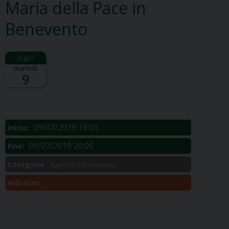
Maria della Pace in
Benevento
martedì
9
Descrizione:
.
09/07/2019 19:00
Inizio:
09/07/2019 20:00
Fine:
Categorie:
Agenda del Vescovo
Indirizzo: