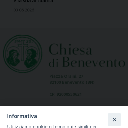
e la sua attualità
03 06 2026
Piazza Orsini, 27
82100 Benevento (BN)
CF: 92000550621
Informativa
Utilizziamo cookie o tecnologie simili per