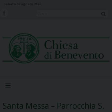
S
sabato 08 agosto 2026
k
i
Cerca
p
t
o
c
o
n
t
e
n
t
Menu
Santa Messa – Parrocchia S.