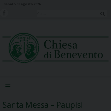
S
sabato 08 agosto 2026
k
i
Cerca
p
t
o
c
o
n
t
e
n
t
Menu
Santa Messa – Paupisi