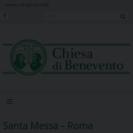
S
sabato 08 agosto 2026
k
i
Cerca
p
t
o
c
o
n
t
e
n
t
Menu
Santa Messa – Roma