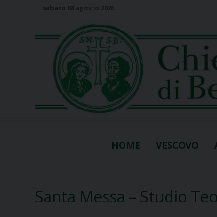
S
sabato 08 agosto 2026
k
i
p
t
o
c
o
n
t
e
n
HOME
VESCOVO
t
Santa Messa – Studio Teo