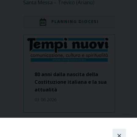
Santa Messa – Trevico (Ariano)
PLANNING DIOCESI
80 anni dalla nascita della
Costituzione italiana e la sua
attualità
03 06 2026
Dove siamo
contatti