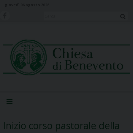
S
giovedì 06 agosto 2026
k
i
Cerca
p
t
o
c
o
n
t
e
n
t
Menu
Inizio corso pastorale della