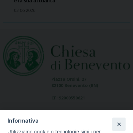
e la sua attualità
03 06 2026
Piazza Orsini, 27
82100 Benevento (BN)
CF: 92000550621
Informativa
Utilizziamo cookie o tecnologie simili per