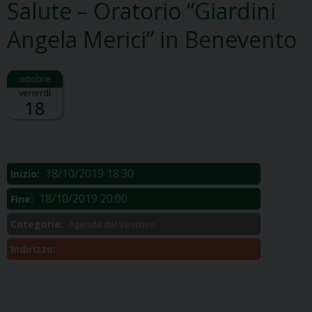
Salute – Oratorio “Giardini
Angela Merici” in Benevento
venerdì
18
Descrizione:
.
18/10/2019 18:30
Inizio:
18/10/2019 20:00
Fine:
Categorie:
Agenda del Vescovo
Indirizzo: