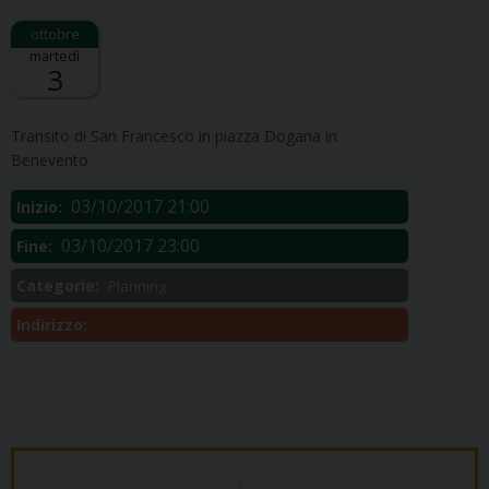
martedì
3
Descrizione:
Transito di San Francesco in piazza Dogana in
Benevento
03/10/2017 21:00
Inizio:
03/10/2017 23:00
Fine:
Categorie:
Planning
Indirizzo: