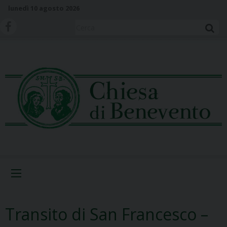
S
lunedì 10 agosto 2026
k
i
Cerca
p
t
o
c
o
n
t
e
n
t
Menu
Transito di San Francesco –