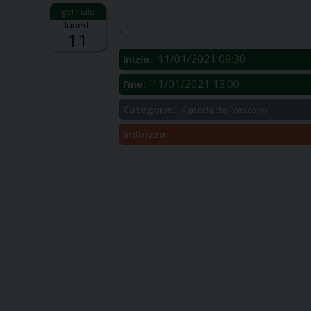
Descrizione:
lunedì
.
11
11/01/2021 09:30
Inizio:
11/01/2021 13:00
Fine:
Categorie:
Agenda del Vescovo
Indirizzo: