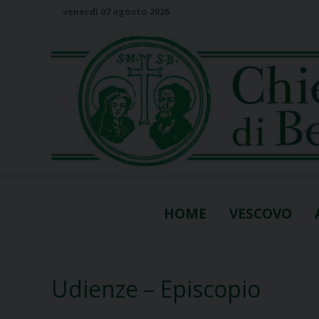
S
venerdì 07 agosto 2026
k
i
p
t
o
c
o
n
t
e
n
HOME
VESCOVO
t
Udienze – Episcopio