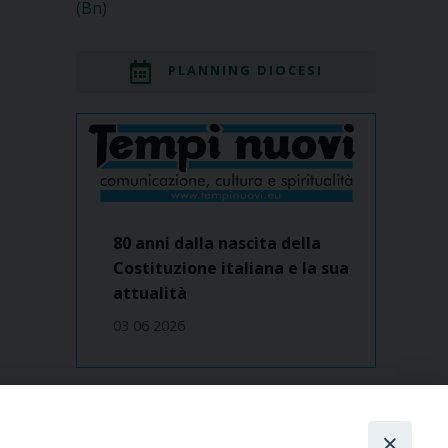
(Bn)
PLANNING DIOCESI
80 anni dalla nascita della
Costituzione italiana e la sua
attualità
03 06 2026
Dove siamo
contatti