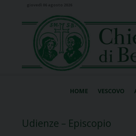
S
giovedì 06 agosto 2026
k
i
p
t
o
c
o
n
t
e
n
HOME
VESCOVO
t
Udienze – Episcopio