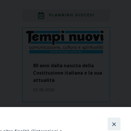
PLANNING DIOCESI
80 anni dalla nascita della
Costituzione italiana e la sua
attualità
03 06 2026
Dove siamo
contatti