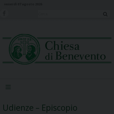
S
venerdì 07 agosto 2026
k
i
Cerca
p
t
o
c
o
n
t
e
n
t
Menu
Udienze – Episcopio