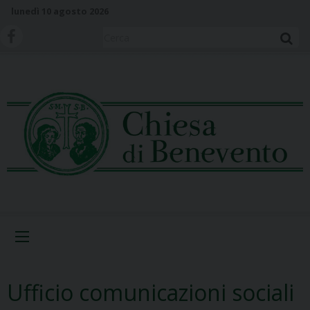
S
lunedì 10 agosto 2026
k
i
Cerca
p
t
o
c
o
n
t
e
n
t
Menu
Ufficio comunicazioni sociali