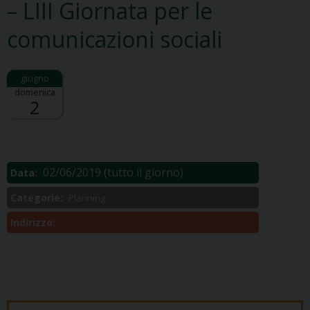
– LIII Giornata per le
comunicazioni sociali
domenica
2
Descrizione:
.
02/06/2019
(tutto il giorno)
Data:
Categorie:
Planning
Indirizzo: