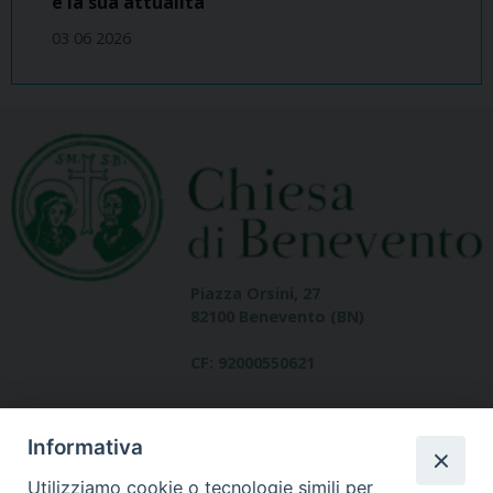
e la sua attualità
03 06 2026
Piazza Orsini, 27
82100 Benevento (BN)
CF: 92000550621
Informativa
Utilizziamo cookie o tecnologie simili per