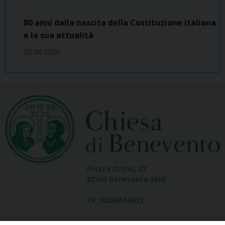
80 anni dalla nascita della Costituzione italiana
e la sua attualità
03 06 2026
Piazza Orsini, 27
82100 Benevento (BN)
CF: 92000550621