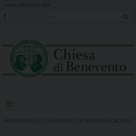
S
sabato 08 agosto 2026
k
i
Cerca
p
t
o
c
o
n
t
e
n
t
Menu
ARCHIVI DELLA CATEGORIA:
DETERMINE SCADUTE