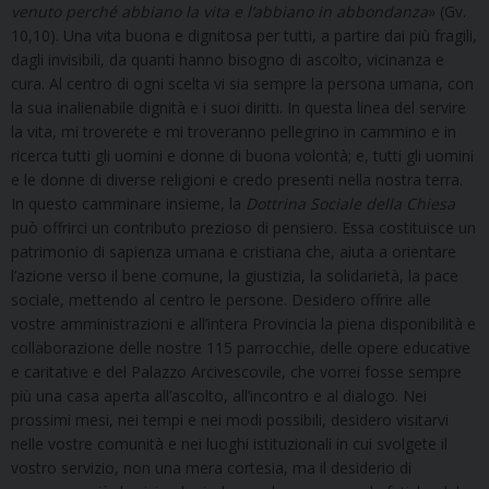
venuto perché abbiano la vita e l’abbiano in abbondanza
» (Gv.
10,10). Una vita buona e dignitosa per tutti, a partire dai più fragili,
dagli invisibili, da quanti hanno bisogno di ascolto, vicinanza e
cura. Al centro di ogni scelta vi sia sempre la persona umana, con
la sua inalienabile dignità e i suoi diritti. In questa linea del servire
la vita, mi troverete e mi troveranno pellegrino in cammino e in
ricerca tutti gli uomini e donne di buona volontà; e, tutti gli uomini
e le donne di diverse religioni e credo presenti nella nostra terra.
In questo camminare insieme, la
Dottrina Sociale della Chiesa
può offrirci un contributo prezioso di pensiero. Essa costituisce un
patrimonio di sapienza umana e cristiana che, aiuta a orientare
l’azione verso il bene comune, la giustizia, la solidarietà, la pace
sociale, mettendo al centro le persone. Desidero offrire alle
vostre amministrazioni e all’intera Provincia la piena disponibilità e
collaborazione delle nostre 115 parrocchie, delle opere educative
e caritative e del Palazzo Arcivescovile, che vorrei fosse sempre
più una casa aperta all’ascolto, all’incontro e al dialogo. Nei
prossimi mesi, nei tempi e nei modi possibili, desidero visitarvi
nelle vostre comunità e nei luoghi istituzionali in cui svolgete il
vostro servizio, non una mera cortesia, ma il desiderio di