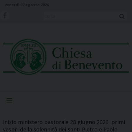
S
venerdì 07 agosto 2026
k
i
Cerca
p
t
o
c
o
n
t
e
n
t
Menu
Inizio ministero pastorale 28 giugno 2026, primi
vespri della solennità dei santi Pietro e Paolo