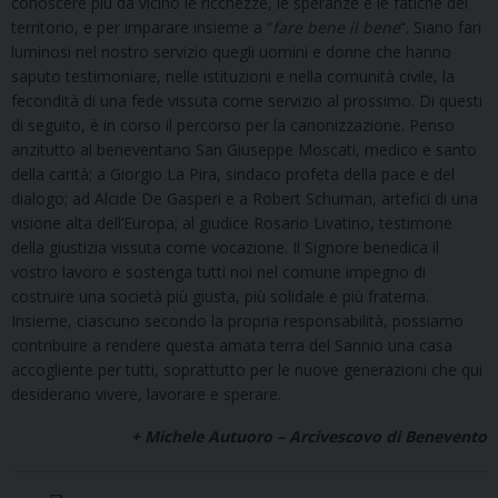
conoscere più da vicino le ricchezze, le speranze e le fatiche del
territorio, e per imparare insieme a “
fare bene il bene
“. Siano fari
luminosi nel nostro servizio quegli uomini e donne che hanno
saputo testimoniare, nelle istituzioni e nella comunità civile, la
fecondità di una fede vissuta come servizio al prossimo. Di questi
di seguito, è in corso il percorso per la canonizzazione. Penso
anzitutto al beneventano San Giuseppe Moscati, medico e santo
della carità; a Giorgio La Pira, sindaco profeta della pace e del
dialogo; ad Alcide De Gasperi e a Robert Schuman, artefici di una
visione alta dell’Europa; al giudice Rosario Livatino, testimone
della giustizia vissuta come vocazione. Il Signore benedica il
vostro lavoro e sostenga tutti noi nel comune impegno di
costruire una società più giusta, più solidale e più fraterna.
Insieme, ciascuno secondo la propria responsabilità, possiamo
contribuire a rendere questa amata terra del Sannio una casa
accogliente per tutti, soprattutto per le nuove generazioni che qui
desiderano vivere, lavorare e sperare.
+ Michele Autuoro – Arcivescovo di Benevento