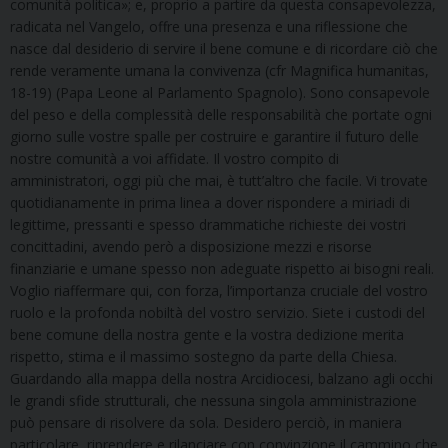
comunità politica»; e, proprio a partire da questa consapevolezza,
radicata nel Vangelo, offre una presenza e una riflessione che
nasce dal desiderio di servire il bene comune e di ricordare ciò che
rende veramente umana la convivenza (cfr Magnifica humanitas,
18-19) (Papa Leone al Parlamento Spagnolo). Sono consapevole
del peso e della complessità delle responsabilità che portate ogni
giorno sulle vostre spalle per costruire e garantire il futuro delle
nostre comunità a voi affidate. Il vostro compito di
amministratori, oggi più che mai, è tutt’altro che facile. Vi trovate
quotidianamente in prima linea a dover rispondere a miriadi di
legittime, pressanti e spesso drammatiche richieste dei vostri
concittadini, avendo però a disposizione mezzi e risorse
finanziarie e umane spesso non adeguate rispetto ai bisogni reali.
Voglio riaffermare qui, con forza, l’importanza cruciale del vostro
ruolo e la profonda nobiltà del vostro servizio. Siete i custodi del
bene comune della nostra gente e la vostra dedizione merita
rispetto, stima e il massimo sostegno da parte della Chiesa.
Guardando alla mappa della nostra Arcidiocesi, balzano agli occhi
le grandi sfide strutturali, che nessuna singola amministrazione
può pensare di risolvere da sola. Desidero perciò, in maniera
particolare, riprendere e rilanciare con convinzione il cammino che