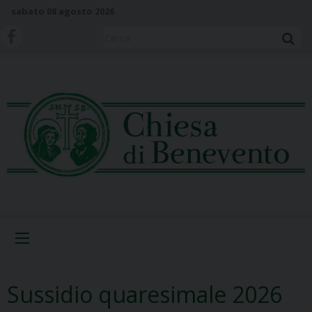
S
sabato 08 agosto 2026
k
i
Cerca
p
t
o
c
o
n
t
e
n
t
Menu
Sussidio quaresimale 2026