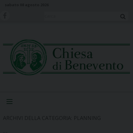
S
sabato 08 agosto 2026
k
i
Cerca
p
t
o
c
o
n
t
e
n
t
Menu
ARCHIVI DELLA CATEGORIA:
PLANNING