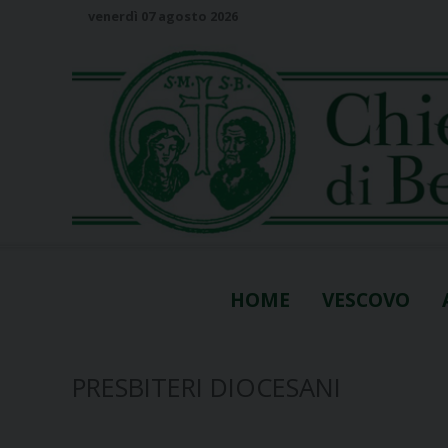
S
venerdì 07 agosto 2026
k
i
p
t
o
c
o
n
t
e
n
HOME
VESCOVO
t